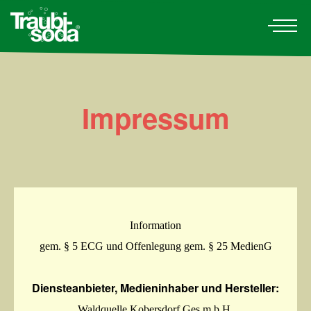
Produkte
Geschichte
Impressum
Presse
Kontakt
Information
gem. § 5 ECG und Offenlegung gem. § 25 MedienG
Diensteanbieter, Medieninhaber und Hersteller:
Waldquelle Kobersdorf Ges.m.b.H.